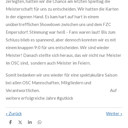
zerlegten, hatten wir die Chance am letzten Spieltag die
Meisterschaft für uns zu entscheiden. Wir hatten die Karten
in der eigenen Hand. Es kam hart auf hart in einem
unübertrefflichen Showdown zwischen uns und dem FZC
Empersdorf. Stimmung war heiß - Fans waren laut! Bis zum
Schluss blieb es spannend, aber dennoch konnten wir es mit
einem knappen 9:0 für uns entscheiden. Wir sind wieder
Meister! Danach stellte sich heraus, das wir nicht nur Meister
im OSC sind, sondern auch Meister im Feiern.
Somit bedanken wir uns wieder für eine spektakuläre Saison
bei allen OSC Mannschaften, Mitgliedern und
Verantwortlichen. Auf
weitere erfolgreiche Jahre #gutkick
«
Zurück
Weiter
»
T
T
T
T